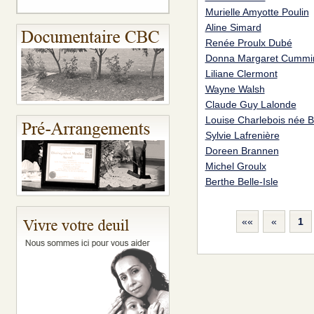
Murielle Amyotte Poulin
Aline Simard
Renée Proulx Dubé
Donna Margaret Cummi
Liliane Clermont
Wayne Walsh
Claude Guy Lalonde
Louise Charlebois née 
Sylvie Lafrenière
Doreen Brannen
Michel Groulx
Berthe Belle-Isle
««
«
1