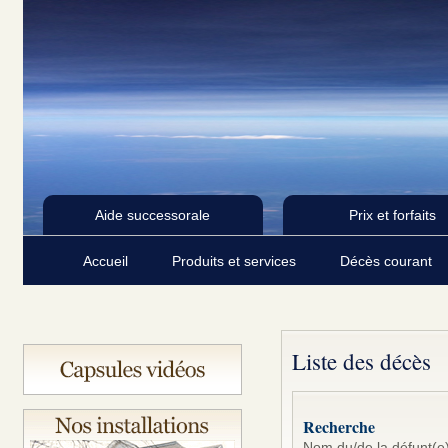
Aide successorale
Prix et forfaits
Accueil
Produits et services
Décès courant
Liste des décès
Recherche
Nom du/de la défunt(e