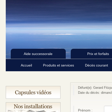
Aide successorale
Prix et forfaits
Accueil
Produits et services
Décès courant
Défunt(e): Gerard Fitzp
Date du décès: dimanch
Prénom :