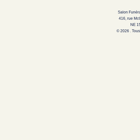
Salon Funéra
416, rue Mc
NE 15
© 2026 . Tous 