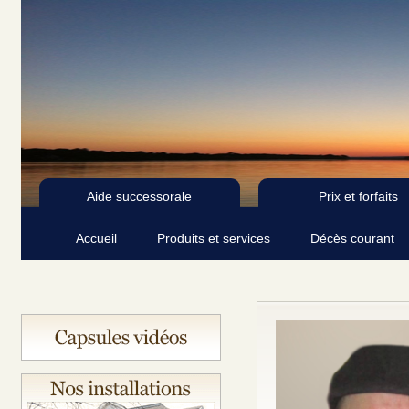
Aide successorale
Prix et forfaits
Accueil
Produits et services
Décès courant