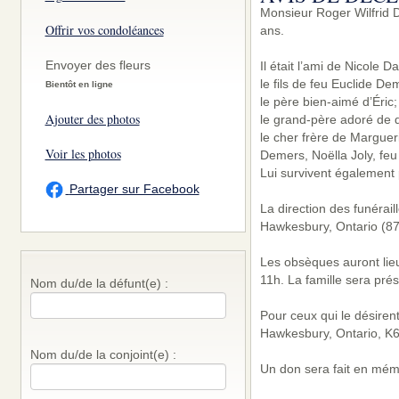
Monsieur Roger Wilfrid 
Offrir vos condoléances
ans.
Envoyer des fleurs
Il était l’ami de Nicole 
le fils de feu Euclide De
Bientôt en ligne
le père bien-aimé d’Éric;
Ajouter des photos
le grand-père adoré de q
le cher frère de Margue
Voir les photos
Demers, Noëlla Joly, fe
Lui survivent également 
Partager sur Facebook
La direction des funérai
Hawkesbury, Ontario (87
Les obsèques auront lieu
11h. La famille sera pré
Nom du/de la défunt(e) :
Pour ceux qui le désiren
Hawkesbury, Ontario, K6
Nom du/de la conjoint(e) :
Un don sera fait en mémo