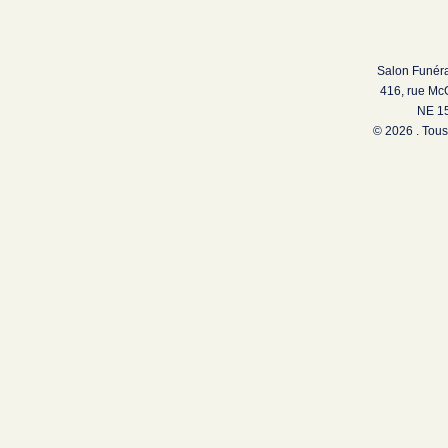
Salon Funéra
416, rue Mc
NE 15
© 2026 . Tous 