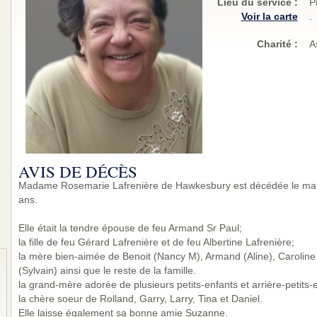
Lieu du service :
P
Voir la carte
.
Charité
:
A
AVIS DE DÉCÈS
Madame Rosemarie Lafrenière de Hawkesbury est décédée le mar
ans.
Elle était la tendre épouse de feu Armand Sr Paul;
la fille de feu Gérard Lafrenière et de feu Albertine Lafrenière;
la mère bien-aimée de Benoit (Nancy M), Armand (Aline), Caroline (
(Sylvain) ainsi que le reste de la famille.
la grand-mère adorée de plusieurs petits-enfants et arrière-petits-
la chère soeur de Rolland, Garry, Larry, Tina et Daniel.
Elle laisse également sa bonne amie Suzanne.