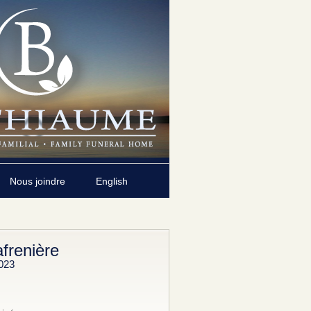
Nous joindre
English
frenière
023