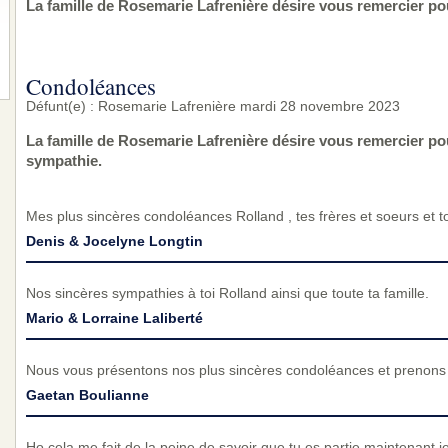
La famille de Rosemarie Lafrenière désire vous remercier po
Condoléances
Défunt(e) : Rosemarie Lafrenière mardi 28 novembre 2023
La famille de Rosemarie Lafrenière désire vous remercier p
sympathie.
Mes plus sincères condoléances Rolland , tes frères et soeurs et to
Denis & Jocelyne Longtin
Nos sincères sympathies à toi Rolland ainsi que toute ta famille.
Mario & Lorraine Laliberté
Nous vous présentons nos plus sincères condoléances et prenons p
Gaetan Boulianne
Ho cela me fait de la peine de savoir que tu es partie maintenant 