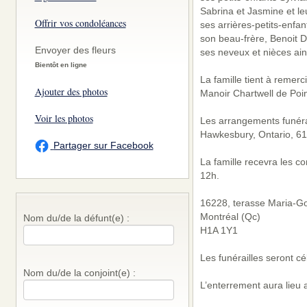
Sabrina et Jasmine et leu
Offrir vos condoléances
ses arrières-petits-enfant
son beau-frère, Benoit 
Envoyer des fleurs
ses neveux et nièces ain
Bientôt en ligne
La famille tient à remerci
Ajouter des photos
Manoir Chartwell de Poin
Voir les photos
Les arrangements funérai
Hawkesbury, Ontario, 6
Partager sur Facebook
La famille recevra les c
12h.
16228, terasse Maria-Go
Montréal (Qc)
Nom du/de la défunt(e) :
H1A 1Y1
Les funérailles seront c
Nom du/de la conjoint(e) :
L’enterrement aura lieu