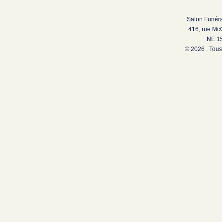
Salon Funéra
416, rue Mc
NE 15
© 2026 . Tous 