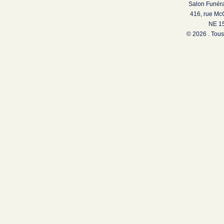
Salon Funéra
416, rue Mc
NE 15
© 2026 . Tous 