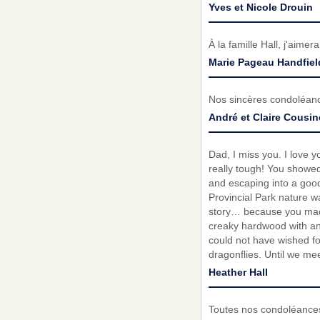
Yves et Nicole Drouin
À la famille Hall, j'aime
Marie Pageau Handfiel
Nos sincères condoléance
André et Claire Cousi
Dad, I miss you. I love
really tough! You showed 
and escaping into a goo
Provincial Park nature wa
story… because you made
creaky hardwood with an 
could not have wished fo
dragonflies. Until we me
Heather Hall
Toutes nos condoléances