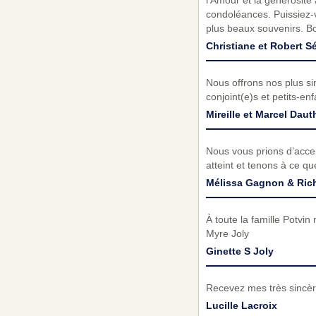
l'Amour et la générosité
condoléances. Puissiez-v
plus beaux souvenirs. B
Christiane et Robert S
Nous offrons nos plus s
conjoint(e)s et petits-en
Mireille et Marcel Daut
Nous vous prions d’acc
atteint et tenons à ce q
Mélissa Gagnon & Ric
À toute la famille Potvi
Myre Joly
Ginette S Joly
Recevez mes très sincèr
Lucille Lacroix