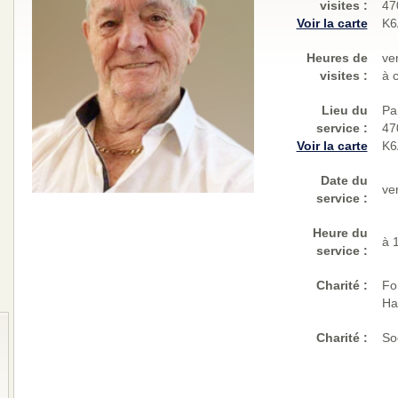
visites
:
47
Voir la carte
K6
Heures de
ve
visites :
à 
Lieu du
Pa
service :
47
Voir la carte
K6
Date du
ve
service :
Heure du
à 
service :
Charité
:
Fo
Ha
Charité
:
So