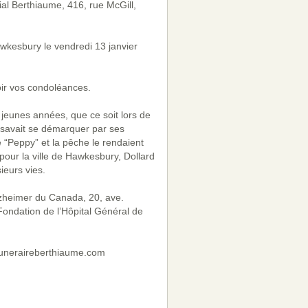
ial Berthiaume, 416, rue McGill,
wkesbury le vendredi 13 janvier
oir vos condoléances.
 jeunes années, que ce soit lors de
l savait se démarquer par ses
“Peppy” et la pêche le rendaient
our la ville de Hawkesbury, Dollard
ieurs vies.
Alzheimer du Canada, 20, ave.
ondation de l’Hôpital Général de
nfuneraireberthiaume.com