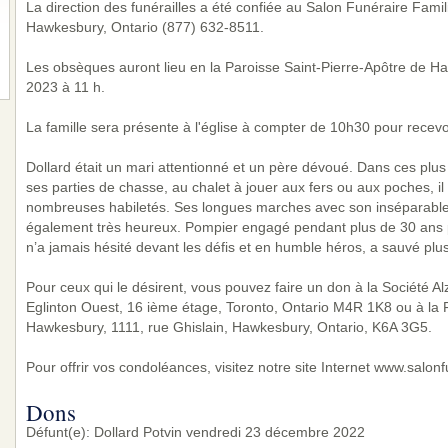
La direction des funérailles a été confiée au Salon Funéraire Famil
Hawkesbury, Ontario (877) 632-8511.
Les obsèques auront lieu en la Paroisse Saint-Pierre-Apôtre de Ha
2023 à 11 h.
La famille sera présente à l'église à compter de 10h30 pour recev
Dollard était un mari attentionné et un père dévoué. Dans ces plus
ses parties de chasse, au chalet à jouer aux fers ou aux poches, i
nombreuses habiletés. Ses longues marches avec son inséparable 
également très heureux. Pompier engagé pendant plus de 30 ans p
n’a jamais hésité devant les défis et en humble héros, a sauvé plus
Pour ceux qui le désirent, vous pouvez faire un don à la Société 
Eglinton Ouest, 16 ième étage, Toronto, Ontario M4R 1K8 ou à la F
Hawkesbury, 1111, rue Ghislain, Hawkesbury, Ontario, K6A 3G5.
Pour offrir vos condoléances, visitez notre site Internet www.salo
Dons
Défunt(e): Dollard Potvin vendredi 23 décembre 2022