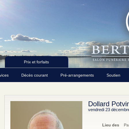
Prix et forfaits
rvices
Décès courant
Pré-arrangements
Soutien
Dollard Potvi
vendredi 23 décembr
Lieu des
Pa