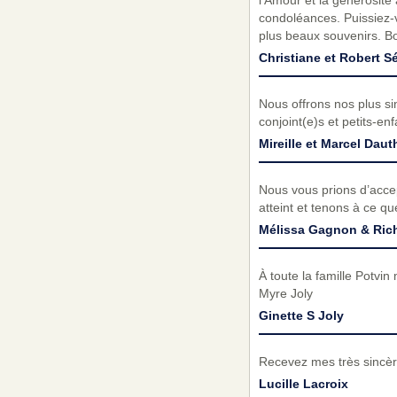
l'Amour et la générosité
condoléances. Puissiez-v
plus beaux souvenirs. B
Christiane et Robert S
Nous offrons nos plus s
conjoint(e)s et petits-en
Mireille et Marcel Daut
Nous vous prions d’acc
atteint et tenons à ce q
Mélissa Gagnon & Ric
À toute la famille Potvi
Myre Joly
Ginette S Joly
Recevez mes très sincèr
Lucille Lacroix