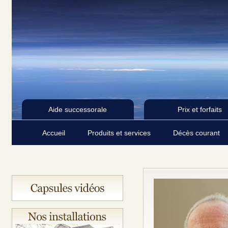
Aide successorale
Prix et forfaits
Accueil
Produits et services
Décès courant